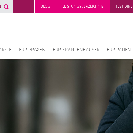
BLOG
LEISTUNGSVERZEICHNIS
TEST DIR
ÄRZTE
FÜR PRAXEN
FÜR KRANKENHÄUSER
FÜR PATIEN