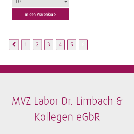
in den Warenkorb
1
2
3
4
5
6
MVZ Labor Dr. Limbach &
Kollegen eGbR