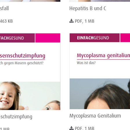
fall
Hepatitis B und C
 463 KB
PDF, 1 MB
Mycoplasma Genitalium
schutzimpfung
PDF, 1 MB
 1 MB