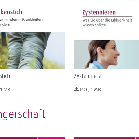
stich
Zystenniere
 1 MB
PDF, 1 MB
ngerschaft