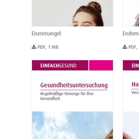
Eisenmangel
Endome
PDF, 1 MB
PDF,