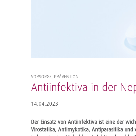
VORSORGE, PRÄVENTION
Antiinfektiva in der Ne
14.04.2023
Der Einsatz von Antiinfektiva ist eine der wi
Virostatika, Antimykotika, Antiparasitika und 