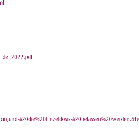
ml
_de_2022.pdf
xacin,und%20die%20Einzeldosis%20belassen%20werden.&