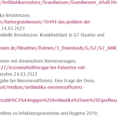
Antibiotikaresistenz/Grundwissen/Grundwissen_inhalt.ht
ka-Resistenzen;
n/hintergrundwissen/10494-das-problem-der-
n 24.03.2023
bielle Resistenzen: Krankheitslast in G7-Staaten und
terium.de/fileadmin/Dateien/3_Downloads/G/G7/G7_AMR
tienten mit chronischem Nierenversagen;
7/Arzneimitteltherapie-bei-Patienten-mit-
gerufen 24.03.2023
gabe bei Niereninsuffizienz: Eine Frage der Dosis;
el/medizin/antibiotika-niereninsuffizienz-
tionsabh%C3%A4ngigen%20Antibiotika%20wie%20Ciproflo
eitlinie zu Infektionsprävention und Hygiene 2019;