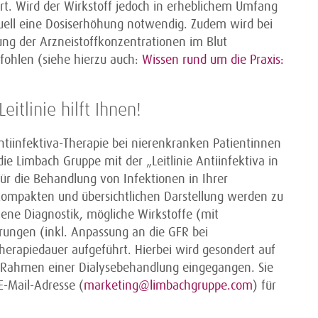
ert. Wird der Wirkstoff jedoch in erheblichem Umfang
tuell eine Dosiserhöhung notwendig. Zudem wird bei
ng der Arzneistoffkonzentrationen im Blut
fohlen (siehe hierzu auch:
Wissen rund um die Praxis:
itlinie hilft Ihnen!
iinfektiva-Therapie bei nierenkranken Patientinnen
ie Limbach Gruppe mit der „Leitlinie Antiinfektiva in
 für die Behandlung von Infektionen in Ihrer
 kompakten und übersichtlichen Darstellung werden zu
ene Diagnostik, mögliche Wirkstoffe (mit
erungen (inkl. Anpassung an die GFR bei
herapiedauer aufgeführt. Hierbei wird gesondert auf
 Rahmen einer Dialysebehandlung eingegangen. Sie
 E-Mail-Adresse (
marketing@limbachgruppe.com
) für