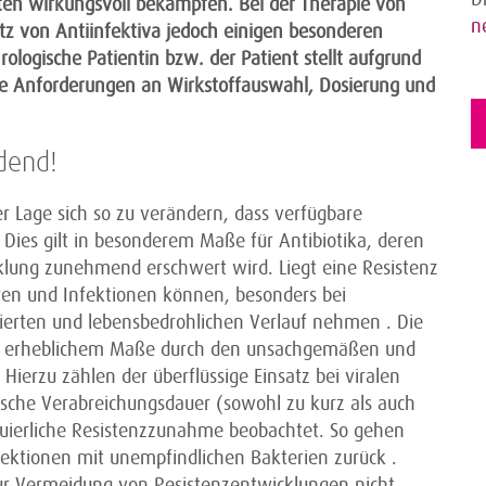
iten wirkungsvoll bekämpfen. Bei der Therapie von
n
atz von Antiinfektiva jedoch einigen besonderen
logische Patientin bzw. der Patient stellt aufgrund
le Anforderungen an Wirkstoffauswahl, Dosierung und
idend!
der Lage sich so zu verändern, dass verfügbare
 Dies gilt in besonderem Maße für Antibiotika, deren
cklung zunehmend erschwert wird. Liegt eine Resistenz
eren und Infektionen können, besonders bei
erten und lebensbedrohlichen Verlauf nehmen . Die
 in erheblichem Maße durch den unsachgemäßen und
 Hierzu zählen der überflüssige Einsatz bei viralen
lsche Verabreichungsdauer (sowohl zu kurz als auch
inuierliche Resistenzzunahme beobachtet. So gehen
fektionen mit unempfindlichen Bakterien zurück .
zur Vermeidung von Resistenzentwicklungen nicht