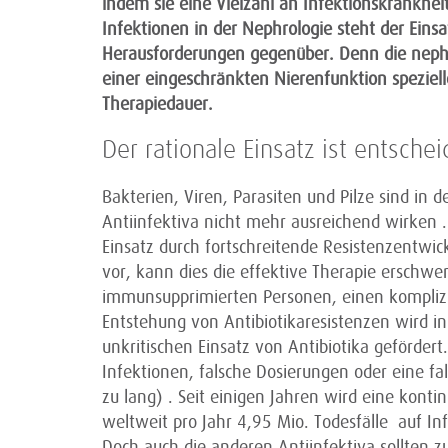
indem sie eine Vielzahl an Infektionskrankhe
Infektionen in der Nephrologie steht der Eins
Herausforderungen gegenüber. Denn die nephro
einer eingeschränkten Nierenfunktion speziel
Therapiedauer.
Der rationale Einsatz ist entsche
Bakterien, Viren, Parasiten und Pilze sind in 
Antiinfektiva nicht mehr ausreichend wirken .
Einsatz durch fortschreitende Resistenzentwi
vor, kann dies die effektive Therapie erschw
immunsupprimierten Personen, einen komplizi
Entstehung von Antibiotikaresistenzen wird
unkritischen Einsatz von Antibiotika gefördert.
Infektionen, falsche Dosierungen oder eine fa
zu lang) . Seit einigen Jahren wird eine kont
weltweit pro Jahr 4,95 Mio. Todesfälle auf In
Doch auch die anderen Antiinfektiva sollten 