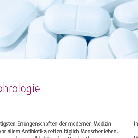
phrologie
chtigsten Errungenschaften der modernen Medizin.
I
vor allem Antibiotika retten täglich Menschenleben,
D