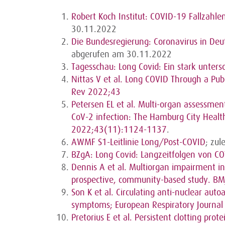
Robert Koch Institut: COVID-19 Fallzahl
30.11.2022
Die Bundesregierung: Coronavirus in Deut
abgerufen am 30.11.2022
Tagesschau: Long Covid: Ein stark unters
Nittas V et al. Long COVID Through a Pub
Rev 2022;43
Petersen EL et al. Multi-organ assessment
CoV-2 infection: The Hamburg City Heal
2022;43(11):1124-1137
.
AWMF S1-Leitlinie Long/Post-COVID
; zu
BZgA: Long Covid: Langzeitfolgen von C
Dennis A et al. Multiorgan impairment i
prospective, community-based study. B
Son K et al. Circulating anti-nuclear aut
symptoms; European Respiratory Journa
Pretorius E et al. Persistent clotting pr