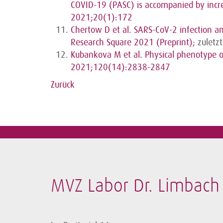
COVID-19 (PASC) is accompanied by increa
2021;20(1):172
Chertow D et al. SARS-CoV-2 infection a
Research Square 2021 (Preprint);
zuletz
Kubankova M et al. Physical phenotype of 
2021;120(14):2838-2847
Zurück
MVZ Labor Dr. Limbach