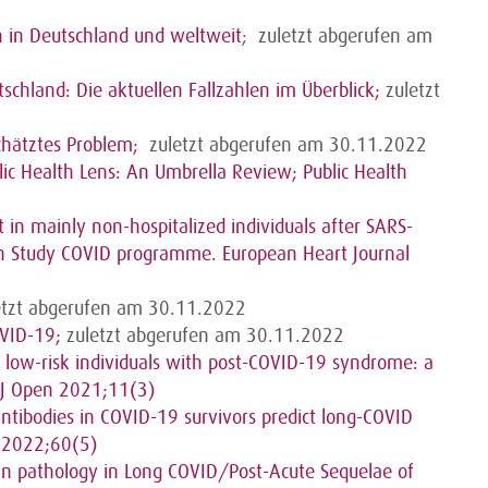
en in Deutschland und weltweit
;
zuletzt abgerufen am
schland: Die aktuellen Fallzahlen im Überblick;
zuletzt
chätztes Problem;
zuletzt abgerufen am 30.11.2022
lic Health Lens: An Umbrella Review; Public Health
 in mainly non-hospitalized individuals after SARS-
th Study COVID programme. European Heart Journal
letzt abgerufen am 30.11.2022
OVID-19;
zuletzt abgerufen am 30.11.2022
n low-risk individuals with post-COVID-19 syndrome: a
MJ Open 2021;11(3)
oantibodies in COVID-19 survivors predict long-COVID
l 2022;60(5)
otein pathology in Long COVID/Post-Acute Sequelae of