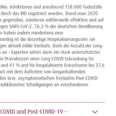
5 Mio. Infektionen und annähernd 158.000 Todesfälle
urch das RKI registriert worden. Stand man 2020
 gegenüber, existieren mittlerweile effektive und auf
 gegen SARS-CoV-2. 76,3 % der deutschen Bevölkerung
5 % haben zudem mindestens eine
drig ist die derzeitige Hospitalisierungsrate: sie
en aktuell milde Verläufe. Doch die Anzahl der Long-
 an – Experten sehen darin ein stark unterschätztes
die Prävalenzen einer Long-COVID-Erkrankung für
 und 41 % und für hospitalisierte Erwachsene bei 37,6
nach mit dem Auftreten von langanhaltenden
den bzw. asymptomatischen Verläufen Post-COVID-
r subklinischer Schädigungen an verschiedenen
COVID und Post-COVID-19 –