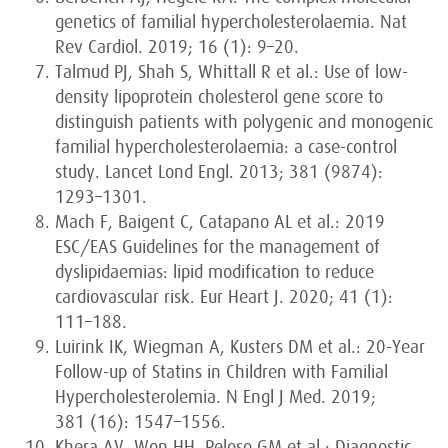
genetics of familial hypercholesterolaemia. Nat
Rev Cardiol. 2019; 16 (1): 9–20.
Talmud PJ, Shah S, Whittall R et al.: Use of low-
density lipoprotein cholesterol gene score to
distinguish patients with polygenic and monogenic
familial hypercholesterolaemia: a case-control
study. Lancet Lond Engl. 2013; 381 (9874):
1293–1301.
Mach F, Baigent C, Catapano AL et al.: 2019
ESC/EAS Guidelines for the management of
dyslipidaemias: lipid modification to reduce
cardiovascular risk. Eur Heart J. 2020; 41 (1):
111–188.
Luirink IK, Wiegman A, Kusters DM et al.: 20-Year
Follow-up of Statins in Children with Familial
Hypercholesterolemia. N Engl J Med. 2019;
381 (16): 1547–1556.
Khera AV, Won HH, Peloso GM et al.: Diagnostic