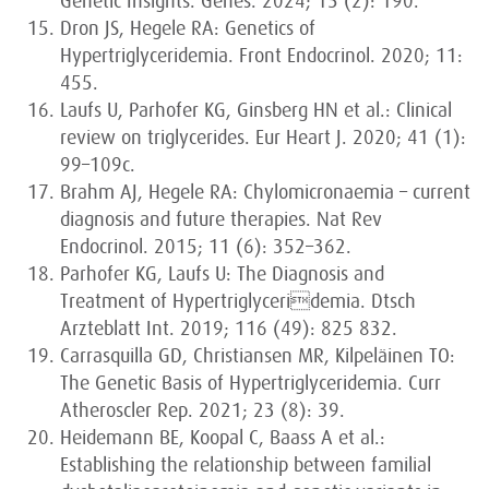
Genetic Insights. Genes. 2024; 15 (2): 190.
Dron JS, Hegele RA: Genetics of
Hypertriglyceridemia. Front Endocrinol. 2020; 11:
455.
Laufs U, Parhofer KG, Ginsberg HN et al.: Clinical
review on triglycerides. Eur Heart J. 2020; 41 (1):
99–109c.
Brahm AJ, Hegele RA: Chylomicronaemia – current
diagnosis and future therapies. Nat Rev
Endocrinol. 2015; 11 (6): 352–362.
Parhofer KG, Laufs U: The Diagnosis and
Treatment of Hypertriglyceridemia. Dtsch
Arzteblatt Int. 2019; 116 (49): 825 832.
Carrasquilla GD, Christiansen MR, Kilpeläinen TO:
The Genetic Basis of Hypertriglyceridemia. Curr
Atheroscler Rep. 2021; 23 (8): 39.
Heidemann BE, Koopal C, Baass A et al.:
Establishing the relationship between familial