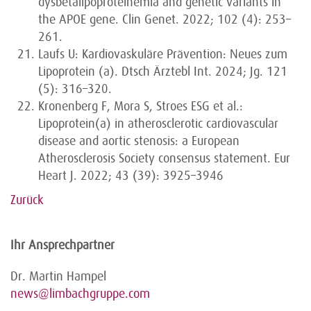
dysbetalipoproteinemia and genetic variants in
the APOE gene. Clin Genet. 2022; 102 (4): 253–
261.
Laufs U: Kardiovaskuläre Prävention: Neues zum
Lipoprotein (a). Dtsch Ärztebl Int. 2024; Jg. 121
(5): 316–320.
Kronenberg F, Mora S, Stroes ESG et al.:
Lipoprotein(a) in atherosclerotic cardiovascular
disease and aortic stenosis: a European
Atherosclerosis Society consensus statement. Eur
Heart J. 2022; 43 (39): 3925–3946
Zurück
Ihr Ansprechpartner
Dr. Martin Hampel
news@limbachgruppe.com