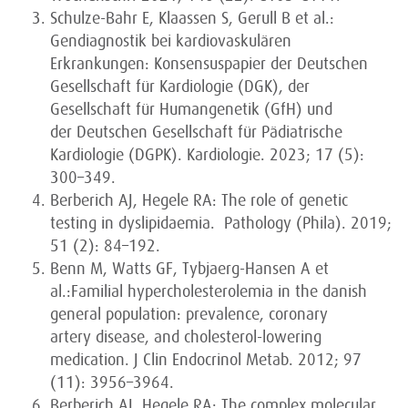
Schulze-Bahr E, Klaassen S, Gerull B et al.:
Gendiagnostik bei kardiovaskulären
Erkrankungen: Konsensuspapier der Deutschen
Gesellschaft für Kardiologie (DGK), der
Gesellschaft für Humangenetik (GfH) und
der Deutschen Gesellschaft für Pädiatrische
Kardiologie (DGPK). Kardiologie. 2023; 17 (5):
300–349.
Berberich AJ, Hegele RA: The role of genetic
testing in dyslipidaemia. Pathology (Phila). 2019;
51 (2): 84–192.
Benn M, Watts GF, Tybjaerg-Hansen A et
al.:Familial hypercholesterolemia in the danish
general population: prevalence, coronary
artery disease, and cholesterol-lowering
medication. J Clin Endocrinol Metab. 2012; 97
(11): 3956–3964.
Berberich AJ, Hegele RA: The complex molecular