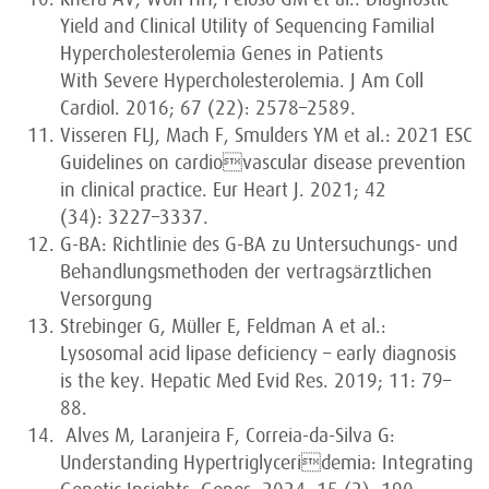
Yield and Clinical Utility of Sequencing Familial
Hypercholesterolemia Genes in Patients
With Severe Hypercholesterolemia. J Am Coll
Cardiol. 2016; 67 (22): 2578–2589.
Visseren FLJ, Mach F, Smulders YM et al.: 2021 ESC
Guidelines on cardiovascular disease prevention
in clinical practice. Eur Heart J. 2021; 42
(34): 3227–3337.
G-BA: Richtlinie des G-BA zu Untersuchungs- und
Behandlungsmethoden der vertragsärztlichen
Versorgung
Strebinger G, Müller E, Feldman A et al.:
Lysosomal acid lipase deficiency – early diagnosis
is the key. Hepatic Med Evid Res. 2019; 11: 79–
88.
Alves M, Laranjeira F, Correia-da-Silva G:
Understanding Hypertriglyceridemia: Integrating