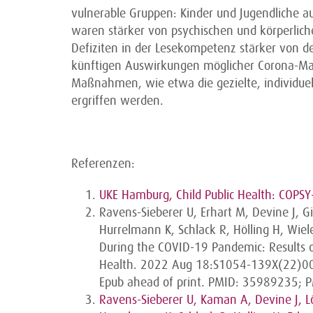
vulnerable Gruppen: Kinder und Jugendliche a
waren stärker von psychischen und körperlic
Defiziten in der Lesekompetenz stärker von 
künftigen Auswirkungen möglicher Corona-Ma
Maßnahmen, wie etwa die gezielte, individue
ergriffen werden.
Referenzen:
UKE Hamburg, Child Public Health: COPSY
Ravens-Sieberer U, Erhart M, Devine J, G
Hurrelmann K, Schlack R, Hölling H, Wie
During the COVID-19 Pandemic: Results o
Health. 2022 Aug 18:S1054-139X(22)00
Epub ahead of print. PMID: 35989235;
Ravens-Sieberer U, Kaman A, Devine J, Lö