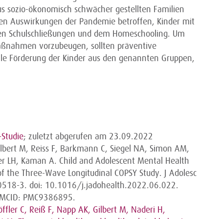
us sozio-ökonomisch schwächer gestellten Familien
hen Auswirkungen der Pandemie betroffen, Kinder mit
den Schulschließungen und dem Homeschooling. Um
ßnahmen vorzubeugen, sollten präventive
lle Förderung der Kinder aus den genannten Gruppen,
-Studie
; zuletzt abgerufen am 23.09.2022
ilbert M, Reiss F, Barkmann C, Siegel NA, Simon AM,
ler LH, Kaman A. Child and Adolescent Mental Health
f the Three-Wave Longitudinal COPSY Study. J Adolesc
518-3. doi: 10.1016/j.jadohealth.2022.06.022.
 PMCID: PMC9386895.
ffler C, Reiß F, Napp AK, Gilbert M, Naderi H,