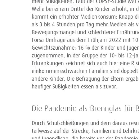
mehr Süßigkeiten. Laut der COPSY-Studie war
Welle bei einem Drittel der Kinder erhöht, in 
kommt ein erhöhter Medienkonsum: Knapp die 
als 3 bis 4 Stunden pro Tag mehr Medien als 
Bewegungsmangel und schlechterer Ernährung 
Forsa-Umfrage aus dem Frühjahr 2022 mit 1004
Gewichtszunahme: 16 % der Kinder und Jugend
zugenommen, in der Gruppe der 10- bis 12-Jäh
Erkrankungen zeichnet sich auch hier eine Ris
einkommensschwachen Familien sind doppelt 
andere Kinder. Die Befragung der Eltern erga
häufiger Süßigkeiten essen als zuvor.
Die Pandemie als Brennglas für B
Durch Schulschließungen und dem daraus resu
teilweise auf der Strecke, Familien und Lehrk
und Jugendliche, die bereits vor der Pandemie