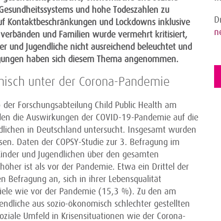
 Gesundheitssystems und hohe Todeszahlen zu
D
uf Kontaktbeschränkungen und Lockdowns inklusive
n
hverbänden und Familien wurde vermehrt kritisiert,
r und Jugendliche nicht ausreichend beleuchtet und
agungen haben sich diesem Thema angenommen.
chisch unter der Corona-Pandemie
 der Forschungsabteilung Child Public Health am
den die Auswirkungen der COVID-19-Pandemie auf die
dlichen in Deutschland untersucht. Insgesamt wurden
ssen. Daten der COPSY-Studie zur 3. Befragung im
Kinder und Jugendlichen über den gesamten
öher ist als vor der Pandemie. Etwa ein Drittel der
n Befragung an, sich in ihrer Lebensqualität
 viele wie vor der Pandemie (15,3 %). Zu den am
endliche aus sozio-ökonomisch schlechter gestellten
 soziale Umfeld in Krisensituationen wie der Corona-