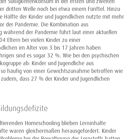
 der Süßigkeitenkonsum in der ersten und zweiten
der dritten Welle noch bei etwa einem Fünftel. Hinzu
Hälfte der Kinder und Jugendlichen nutzte mit mehr
vor der Pandemie. Die Kombination aus
während der Pandemie führt laut einer aktuellen
 Eltern bei vielen Kinder zu einer
lichen im Alter von 3 bis 17 Jahren haben
rigen sind es sogar 32 %. Wie bei den psychischen
ikogruppe ab: Kinder und Jugendliche aus
so häufig von einer Gewichtszunahme betroffen wie
b zudem, dass 27 % der Kinder und Jugendlichen
ildungsdefizite
ltierenden Homeschooling blieben Lerninhalte
räfte waren gleichermaßen herausgefordert. Kinder
 Probleme bei der Bewältigung des Lernstoffs hatten,