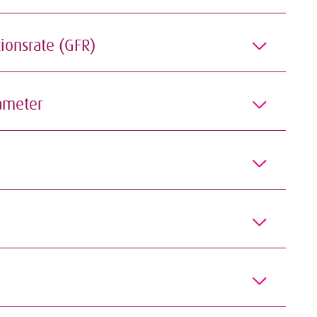
tionsrate (GFR)
ameter