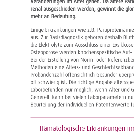
Veränderungen im Alter geben. Da ältere Pa
renal ausgeschieden werden, gewinnt die glom
mehr an Bedeutung.
Einige Erkrankungen wie z.B. Paraproteinämi
aus. Zur Basisdiagnostik gehören deshalb Blutb
die Elektrolyte zum Ausschluss einer Exsikkose
Osteoporose werden knochenspezifische Auf-
Bei der Erstellung von Norm- oder Referenzbe
Methoden eine Alters- und Geschlechtsabhäng
Probandenzahl offensichtlich Gesunder überprü
oft schwierig ist. Die richtige Angabe alterssp
Laborbefunden nur möglich, wenn Alter und 
Generell kann bei vielen Laborparametern nur 
Beurteilung der individuellen Patentenwerte f
Hämatologische Erkrankungen im