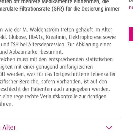
tienten oft mehrere Medikamente einnehmen, die
n
eruläre Filtrationsrate (GFR) für die Dosierung immer
en wie der M. Waldenström treten gehäuft im Alter
ild, Glukose, HbA1c, Kreatinin, Elektrophorese sowie
 und TSH bei Altersdepression. Zur Abklärung einer
 und Abbaumarker bestimmt.
reichen muss mit den entsprechenden statistischen
igkeit mit einer genügend umfangreichen
ft werden, was für das fortgeschrittene Lebensalter
ezifischer Bereiche, sofern vorhanden, ist auf den
Geschlecht der Patienten auch angegeben werden.
eine regelrechte Verlaufskontrolle zur richtigen
ühren.
 Alter