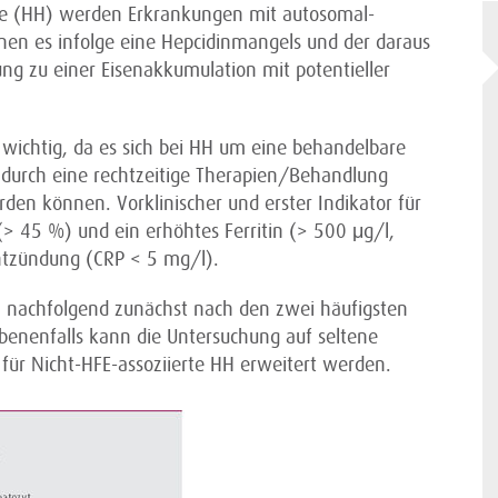
e (HH) werden Erkrankungen mit autosomal-
en es infolge eine Hepcidinmangels und der daraus
ung zu einer Eisenakkumulation mit potentieller
h wichtig, da es sich bei HH um eine behandelbare
durch eine rechtzeitige Therapien/Behandlung
den können. Vorklinischer und erster Indikator für
 (> 45 %) und ein erhöhtes Ferritin (> 500 μg/l,
ntzündung (CRP < 5 mg/l).
n nachfolgend zunächst nach den zwei häufigsten
enenfalls kann die Untersuchung auf seltene
ür Nicht-HFE-assoziierte HH erweitert werden.